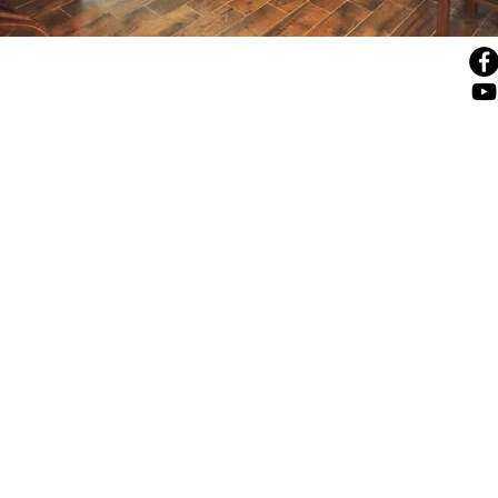
© 4sales, 2025
43 Beliashvili Str., 0159, Tbilisi, Georgia