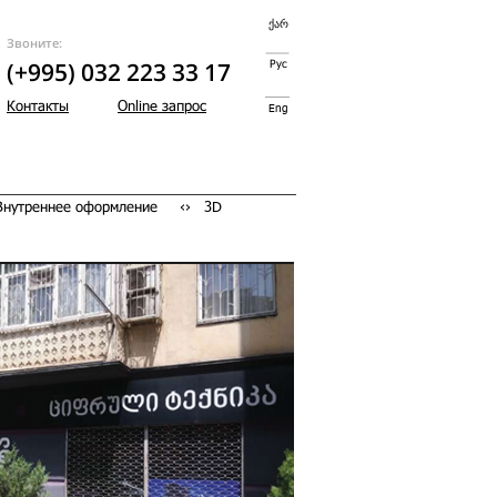
ქარ
Звоните:
(+995) 032 223 33 17
Рус
Контакты
Online запрос
Eng
 Внутреннее оформление ‹› 3D