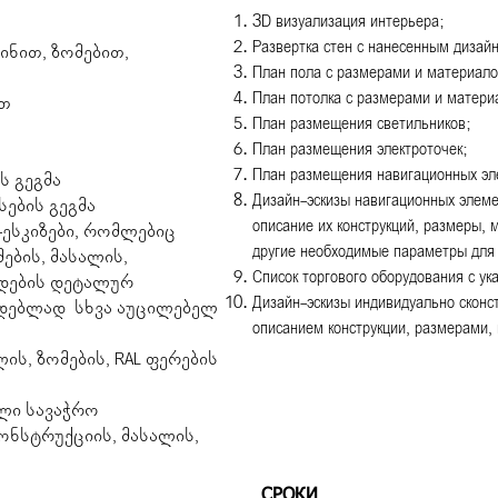
3D визуализация интерьера;
Развертка стен с нанесенным дизай
ინით, ზომებით,
План пола с размерами и материал
План потолка с размерами и матери
ით
План размещения светильников;
План размещения электроточек;
План размещения навигационных эл
ს გეგმა
Дизайн-эскизы навигационных элеме
სების გეგმა
описание их конструкций, размеры, 
-ესკიზები, რომლებიც
другие необходимые параметры для
ების, მასალის,
Список торгового оборудования с ук
ოდების დეტალურ
Дизайн-эскизы индивидуально сконс
ადებლად სხვა აუცილებელ
описанием конструкции, размерами,
ის, ზომების, RAL ფერების
ლი სავაჭრო
ონსტრუქციის, მასალის,
СРОКИ