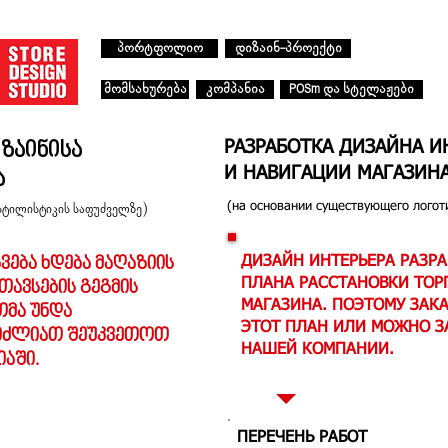
პორტფოლიო
დიზაინ-პროექტი
მომსახურება
კომპანია
POSm და სტელაჟები
ზაინისა
РАЗРАБОТКА ДИЗАЙНА И
И НАВИГАЦИИ МАГАЗИН
ა
(на основании существующего логот
სტილისტიკის საფუძველზე)
ვება ხდება მაღაზიის
ДИЗАЙН ИНТЕРЬЕРА РАЗР
ПЛАНА РАССТАНОВКИ ТОР
ავსების გეგმის
МАГАЗИНА. ПОЭТОМУ ЗАК
თმა უნდა
ЭТОТ ПЛАН ИЛИ МОЖНО ЗА
გიძლიათ შეუკვეთოთ
НАШЕЙ КОМПАНИИ.
იაში.
ПЕРЕЧЕНЬ РАБОТ