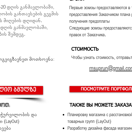
-20 დღის განმავლობაში,
Первые эскизы предоставляются в 
ობის განთავსების გეგმის
предоставления Заказчиком плана 
ს მიღების დღიდან.
получения предоплаты
7 დღის განმავლობაში,
Следующие эскизы предоставляются
ბის შემდეგ.
правок от Заказчика.
СТОИМОСТЬ
Чтобы узнать стоимость, отправьт
ოგვიგზავნეთ მოთხოვნა:
rnsuprun@gmail.co
ლიო ბმულზე
​ПОСМОТРИТЕ ПОРТФОЛ
თოთ:
ТАКЖЕ ВЫ МОЖЕТЕ ЗАКАЗА
აღჭურვილობის და
Планировку магазина с расстановк
(LayOut)
товарных групп (LayOut)
ავება
Разработку дизайна фасада магазин