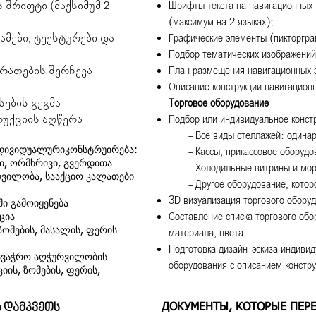
 შრიფტი (მაქსიმუმ 2
Шрифты текста на навигационных
(максимум на 2 языках);
მები, ტექსტურები და
Графические элементы (пикторграм
Подбор тематических изображений
რათების შერჩევა
План размещения навигационных 
Описание конструкции навигацион
სების გეგმა
Торговое оборудование
რუქციის აღწერა
Подбор или индивидуальное конст
- Все виды стеллажей: одинарн
ნდივიდუალურიკონსტრუირება:
- Кассы, прикассовое оборудов
ი, ორმხრივი, გვერდითა
- Холодильные витрины и мор
ვილობა, სააქციო კალათები
- Другое оборудование, которо
3D визуализация торгового обору
ი გამოიყენება
Составление списка торгового обо
ცია
ზომების, მასალის, ფერის
материала, цвета
Подготовка дизайн-эскиза индивид
ავაჭრო აღჭურვილობის
оборудования с описанием констр
იის, ზომების, ფერის,
ა დამკვეთს
ДОКУМЕНТЫ, КОТОРЫЕ ПЕР