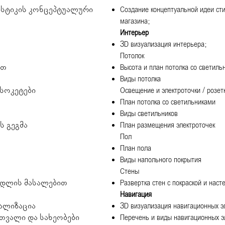
ისტიკის კონცეპტუალური
Создание концептуальной идеи ст
магазина;
Интерьер
3D визуализация интерьера;
Потолок​
ით
Высота и план потолка со светиль
Виды потолка
 სოკეტები
Освещение и электроточки / розетк
План потолка со светильниками
Виды светильников
ს გეგმა
План размещения электроточек
Пол
План пола
Виды напольного покрытия
Стены
ედლის მასალებით
Развертка стен с покраской и нас
Навигация
უალიზაცია
3D визуализация навигационных 
ათვალი და სახეობები
Перечень и виды навигационных 