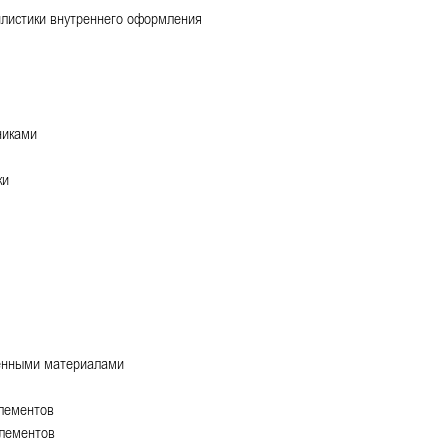
илистики внутреннего оформления
никами
и​
тенными материалами
элементов
элементов