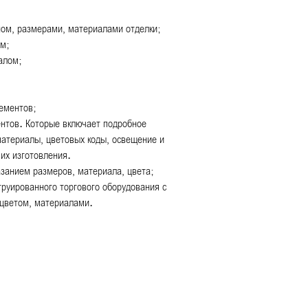
ном, размерами, материалами отделки;
ом;
алом;
ементов;
нтов. Которые включает подробное
материалы, цветовых коды, освещение и
 их изготовления.
азанием размеров, материала, цвета;
труированного торгового оборудования с
 цветом, материалами.