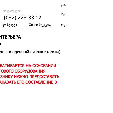
ქარ
დაგვირეკეთ:
Рус
(032) 223 33 17
კონტაქტი
შეკვეთა
Online
Eng
НТЕРЬЕРА
А
ипа или фирменной стилистики клиента)
АБАТЫВАЕТСЯ НА ОСНОВАНИИ
ГОВОГО ОБОРУДОВАНИЯ
АЗЧИКУ НУЖНО ПРЕДОСТАВИТЬ
КАЗАТЬ ЕГО СОСТАВЛЕНИЕ В