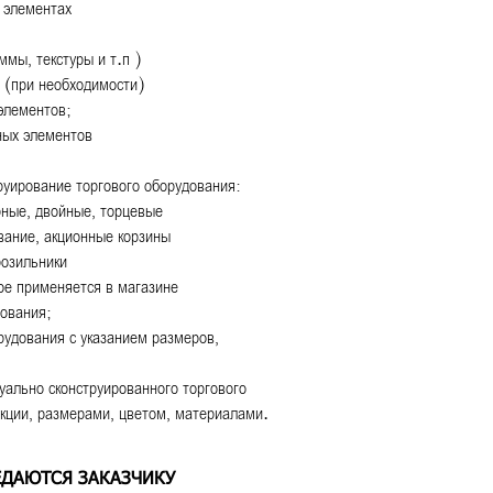
 элементах
мы, текстуры и т.п )
 (при необходимости)
элементов;
ных элементов
руирование торгового оборудования:
ые, двойные, торцевые
ание, акционные корзины
озильники
е применяется в магазине
дования;
рудования с указанием размеров,
уально сконструированного торгового
укции, размерами, цветом, материалами.
ЕДАЮТСЯ ЗАКАЗЧИКУ