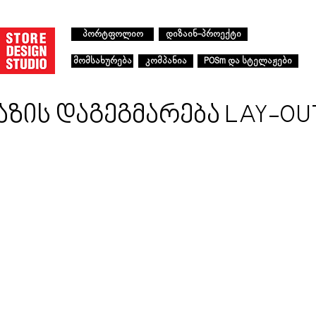
პორტფოლიო
დიზაინ-პროექტი
მომსახურება
კომპანია
POSm და სტელაჟები
აზის დაგეგმარება LAY-O