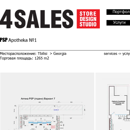
Портфол
Услуги
PSP
Apotheka №1
Месторасположение: Tbilisi > Georgia
services ‹› услу
Торговая площадь: 1265 m2