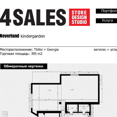
Портфол
Услуги
Neverland
kindergarden
Месторасположение: Tbilisi > Georgia
services ‹› усл
Торговая площадь: 395 m2