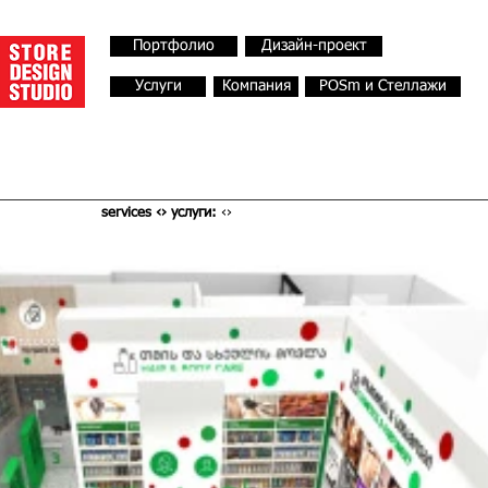
Портфолио
Дизайн-проект
Услуги
Компания
POSm и Стеллажи
services ‹› услуги:
‹›